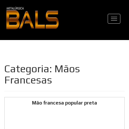
Pular
para
Alternar
o
conteúdo
Categoria: Mãos
Francesas
Mão francesa popular preta