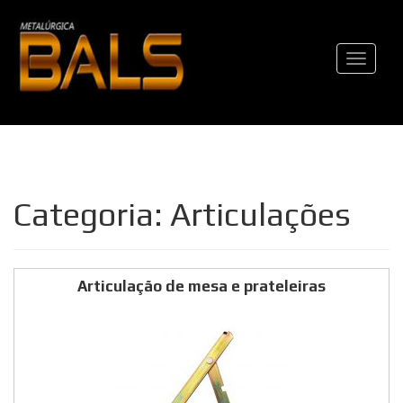
Pular
para
Alternar
o
conteúdo
Categoria: Articulações
Articulação de mesa e prateleiras